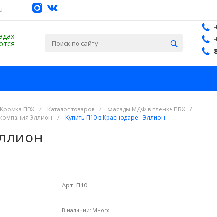
su
адах
ются
 Кромка ПВХ
/
Каталог товаров
/
Фасады МДФ в пленке ПВХ
/
 компания Эллион
/
Купить П10 в Краснодаре - Эллион
Эллион
Арт. П10
В наличии:
Много