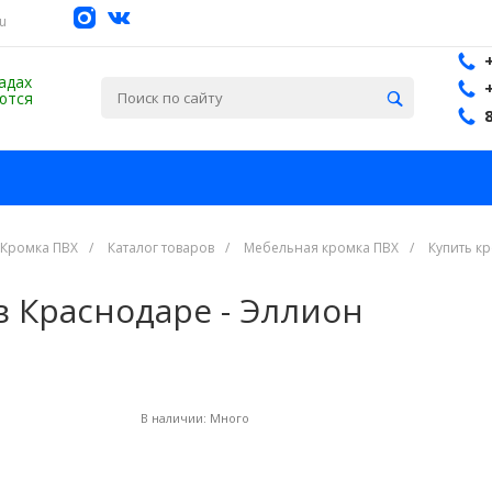
su
адах
ются
 Кромка ПВХ
/
Каталог товаров
/
Мебельная кромка ПВХ
/
Купить к
в Краснодаре - Эллион
В наличии:
Много