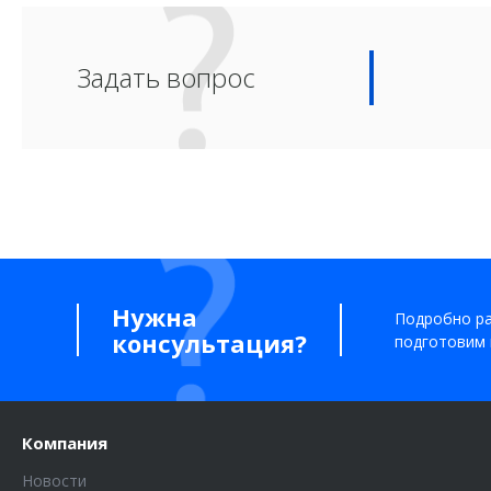
Задать вопрос
Нужна
Подробно ра
консультация?
подготовим 
Компания
Новости