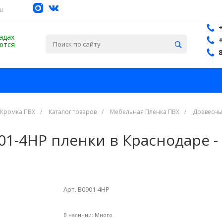
su
адах
ются
 Кромка ПВХ
/
Каталог товаров
/
Мебельная Пленка ПВХ
/
Древесны
1-4НР пленки в Краснодаре -
Арт. В0901-4НР
В наличии:
Много