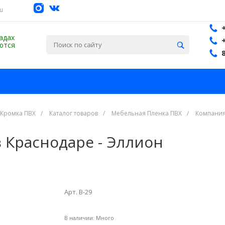
su
адах
ются
 Кромка ПВХ
/
Каталог товаров
/
Мебельная Пленка ПВХ
/
Компания
в Краснодаре - Эллион
Арт. В-29
В наличии:
Много