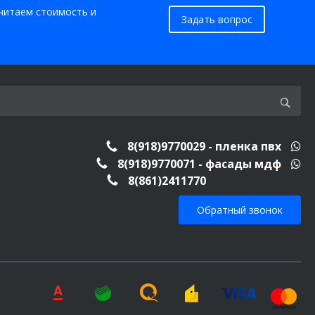
считаем стоимость и
Задать вопрос
8(918)9770029 - пленка пвх
8(918)9770071 - фасады мдф
8(861)2411770
Обратный звонок