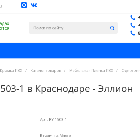
su
адах
ются
 Кромка ПВХ
/
Каталог товаров
/
Мебельная Пленка ПВХ
/
Однотонн
503-1 в Краснодаре - Эллион
Арт. RY 1503-1
В наличии:
Много