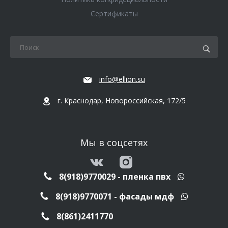
Сертификаты
info@ellion.su
г. Краснодар, Новороссийская, 172/5
Мы в соцсетях
8(918)9770029 - пленка пвх
8(918)9770071 - фасады мдф
8(861)2411770